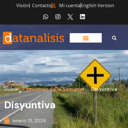
Visión
Contacto
Mi cuenta
English Version
Inicio
Resumen de la Semana
Disyuntiva
Disyuntiva
enero 31, 2024