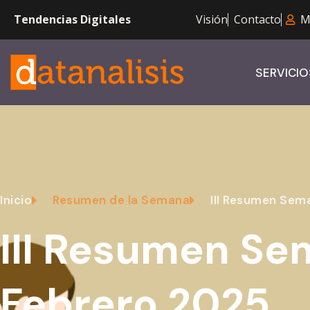
Tendencias Digitales
Visión
Contacto
M
SERVICIO
Inicio
Resumen de la Semana
III Resumen Sem
III Resumen Se
Febrero 2025