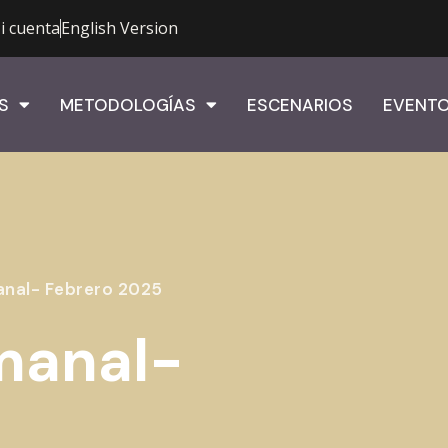
i cuenta
English Version
S
METODOLOGÍAS
ESCENARIOS
EVENT
anal- Febrero 2025
manal-