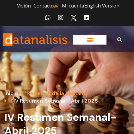
Visión
Contacto
Mi cuenta
English Version
Inicio
Resumen de la Semana
IV Resumen Semanal- Abril 2025
IV Resumen Semanal-
Abril 2025