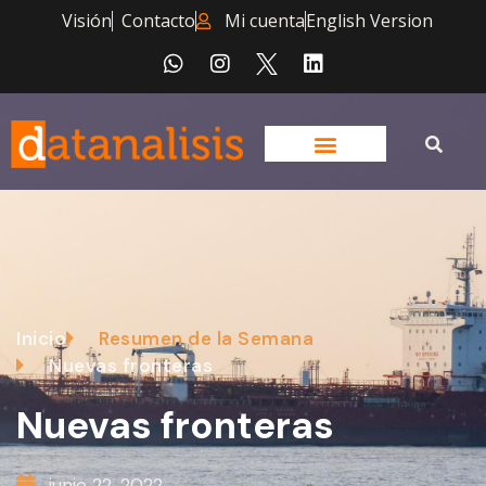
Visión
Contacto
Mi cuenta
English Version
Inicio
Resumen de la Semana
Nuevas fronteras
Nuevas fronteras
junio 22, 2022