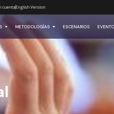
i cuenta
English Version
S
METODOLOGÍAS
ESCENARIOS
EVENT
al