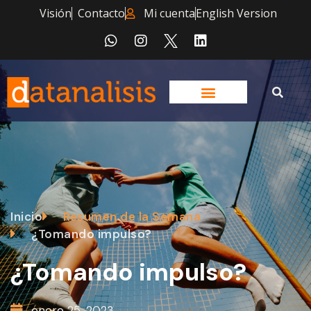
Visión
Contacto
Mi cuenta
English Version
Inicio
Resumen de la Semana
¿Tomando impulso?
¿Tomando impulso?
enero 25, 2023