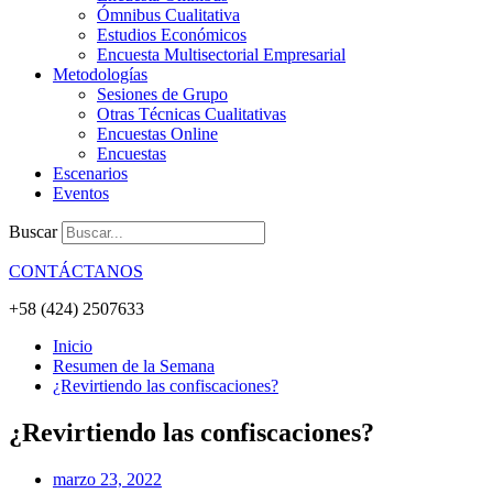
Ómnibus Cualitativa
Estudios Económicos
Encuesta Multisectorial Empresarial
Metodologías
Sesiones de Grupo
Otras Técnicas Cualitativas
Encuestas Online
Encuestas
Escenarios
Eventos
Buscar
CONTÁCTANOS
+58 (424) 2507633
Inicio
Resumen de la Semana
¿Revirtiendo las confiscaciones?
¿Revirtiendo las confiscaciones?
marzo 23, 2022